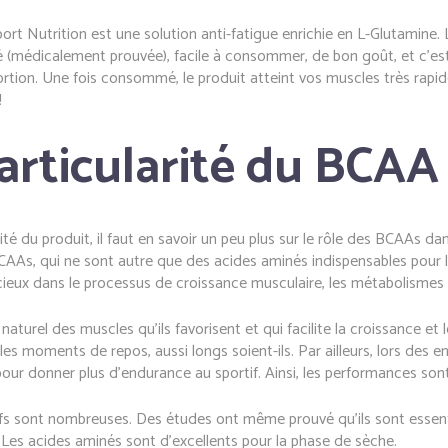
 Nutrition est une solution anti-fatigue enrichie en L-Glutamine. 
médicalement prouvée), facile à consommer, de bon goût, et c’est su
ion. Une fois consommé, le produit atteint vos muscles très rapid
!
particularité du BCAA
té du produit, il faut en savoir un peu plus sur le rôle des BCAAs dan
AAs, qui ne sont autre que des acides aminés indispensables pour la
écieux dans le processus de croissance musculaire, les métabolismes é
naturel des muscles qu’ils favorisent et qui facilite la croissance e
s moments de repos, aussi longs soient-ils. Par ailleurs, lors des en
ur donner plus d’endurance au sportif. Ainsi, les performances sont
ifs sont nombreuses. Des études ont même prouvé qu’ils sont essent
 Les acides aminés sont d’excellents pour la phase de sèche.